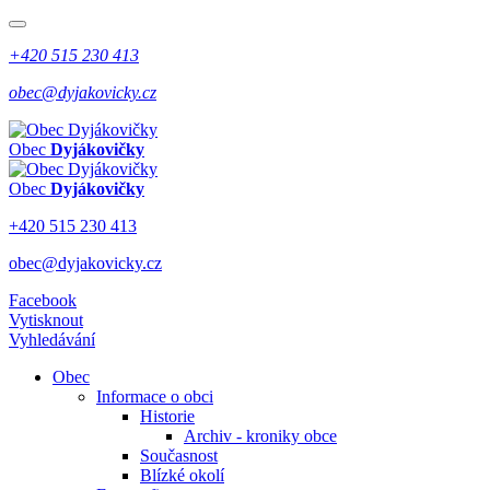
+420 515 230 413
obec@dyjakovicky.cz
Obec
Dyjákovičky
Obec
Dyjákovičky
+420 515 230 413
obec@dyjakovicky.cz
Facebook
Vytisknout
Vyhledávání
Obec
Informace o obci
Historie
Archiv - kroniky obce
Současnost
Blízké okolí