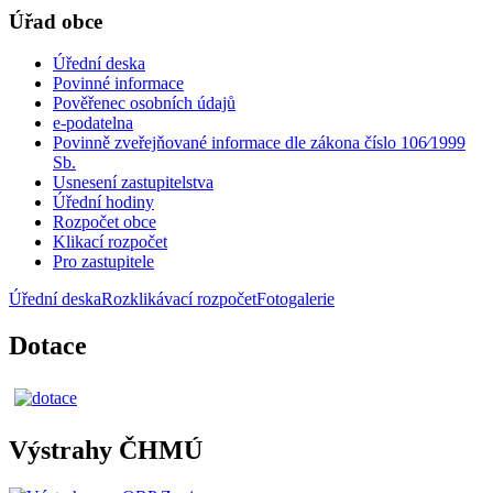
Úřad obce
Úřední deska
Povinné informace
Pověřenec osobních údajů
e-podatelna
Povinně zveřejňované informace dle zákona číslo 106⁄1999
Sb.
Usnesení zastupitelstva
Úřední hodiny
Rozpočet obce
Klikací rozpočet
Pro zastupitele
Úřední deska
Rozklikávací rozpočet
Fotogalerie
Dotace
Výstrahy ČHMÚ