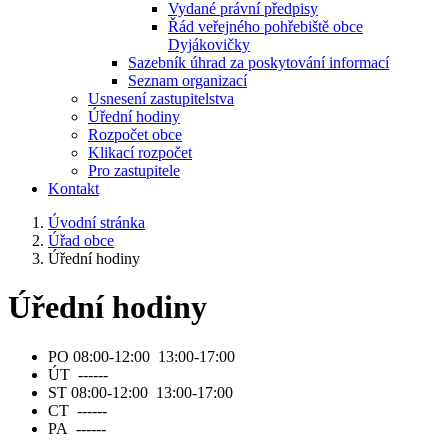
Vydané právní předpisy
Řád veřejného pohřebiště obce
Dyjákovičky
Sazebník úhrad za poskytování informací
Seznam organizací
Usnesení zastupitelstva
Úřední hodiny
Rozpočet obce
Klikací rozpočet
Pro zastupitele
Kontakt
Úvodní stránka
Úřad obce
Úřední hodiny
Úřední hodiny
PO 08:00-12:00 13:00-17:00
ÚT ------
ST 08:00-12:00 13:00-17:00
CT ------
PA ------