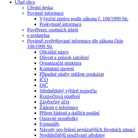
Úřad obce
Úřední deska
Povinné informace
Výroční zpráva podle zákona č. 106⁄1999 Sb.
Poskytnuté informace
Pověřenec osobních údajů
e-podatelna
Povinně zveřejňované informace dle zákona číslo
106⁄1999 Sb.
Oficiální název
Důvod a způsob založení
Organizační struktura
Kontaktní spojení
Případné platby můžete poukázat
IČO
DIČ
Střednědobý výhled rozpočtu
Rozpočtová opatření
Závěrečný účet
Žádosti o informace
Příjem žádostí a dalších podání
Opravné prostředky
Formuláře
Návody pro řešení nejrůznějších životních situací
Nejdůležitější používané předpisy