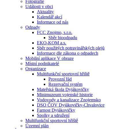
Fotografie
Události v obci
Aktuality
Kalendář akcí
Informace od nás
Odpady
FCC Znojmo, s.r.o.
Sběr bioodpadu
EKO-KOM a.s.
Sběr použitých potravinářských olejů
Informace dle zákona o odpadech
Mobilní aplikace V obraze
Místní podnikatelé
Organizace
Multifunkční sportovní hřiště
Provozní řád
Rezervační systém
Mateřská škola Dyjákovičky
Minimuzeum vojenské historie
Vodovody a kanalizace Znojemsko
DSO ČOV Dyjákovičky-Chvalovice
Farnost Dyjákovičky
Spolky a sdružení
Multifunkční sportovní hřiště
Územní plán