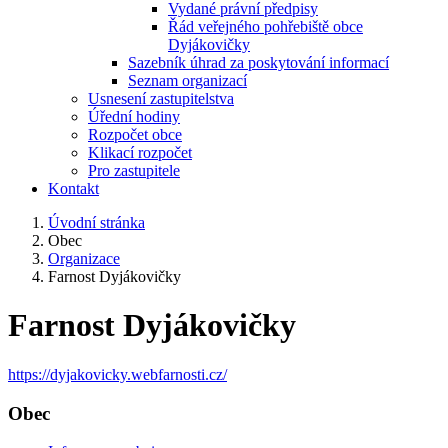
Vydané právní předpisy
Řád veřejného pohřebiště obce
Dyjákovičky
Sazebník úhrad za poskytování informací
Seznam organizací
Usnesení zastupitelstva
Úřední hodiny
Rozpočet obce
Klikací rozpočet
Pro zastupitele
Kontakt
Úvodní stránka
Obec
Organizace
Farnost Dyjákovičky
Farnost Dyjákovičky
https://dyjakovicky.webfarnosti.cz/
Obec