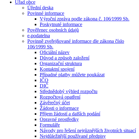
Úřad obce
Úřední deska
Povinné informace
Výroční zpráva podle zákona č. 106⁄1999 Sb.
Poskytnuté informace
Pověřenec osobních údajů
e-podatelna
Povinně zveřejňované informace dle zákona číslo
106⁄1999 Sb.
Oficiální název
Důvod a způsob založení
Organizační struktura
Kontaktní spojení
Případné platby můžete poukázat
IČO
DIČ
Střednědobý výhled rozpočtu
Rozpočtová opatření
Závěrečný účet
Žádosti o informace
Příjem žádostí a dalších podání
Opravné prostředky
Formuláře
Návody pro řešení nejrůznějších životních situací
Nejdůležitější používané předpisy