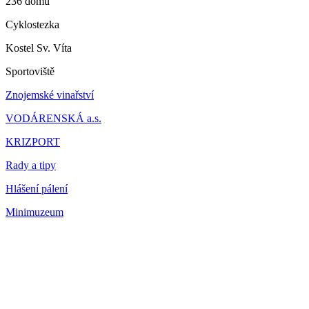
236 domů
Cyklostezka
Kostel Sv. Víta
Sportoviště
Znojemské vinařství
VODÁRENSKÁ a.s.
KRIZPORT
Rady a tipy
Hlášení pálení
Minimuzeum