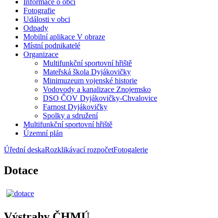
Informace o obci
Fotografie
Události v obci
Odpady
Mobilní aplikace V obraze
Místní podnikatelé
Organizace
Multifunkční sportovní hřiště
Mateřská škola Dyjákovičky
Minimuzeum vojenské historie
Vodovody a kanalizace Znojemsko
DSO ČOV Dyjákovičky-Chvalovice
Farnost Dyjákovičky
Spolky a sdružení
Multifunkční sportovní hřiště
Územní plán
Úřední deska
Rozklikávací rozpočet
Fotogalerie
Dotace
Výstrahy ČHMÚ