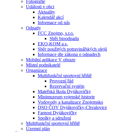
Fotografie
Události v obci
Aktuality
Kalendář akcí
Informace od nás
Odpady
FCC Znojmo, s.r.o.
Sběr bioodpadu
EKO-KOM a.s.
Sběr použitých potravinářských olejů
Informace dle zákona o odpadech
Mobilní aplikace V obraze
Místní podnikatelé
Organizace
Multifunkční sportovní hřiště
Provozní řád
Rezervační systém
Mateřská škola Dyjákovičky
Minimuzeum vojenské historie
Vodovody a kanalizace Znojemsko
DSO ČOV Dyjákovičky-Chvalovice
Farnost Dyjákovičky
Spolky a sdružení
Multifunkční sportovní hřiště
Územní plán